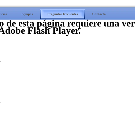
icios
Equipos
Preguntas frecuentes
Contacto
o de esta página requiere una ve
 Adobe Flash Player.
?
?