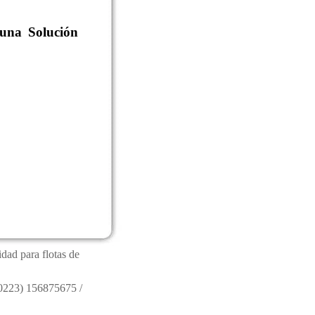
 una Solución
idad para flotas de
(0223) 156875675 /