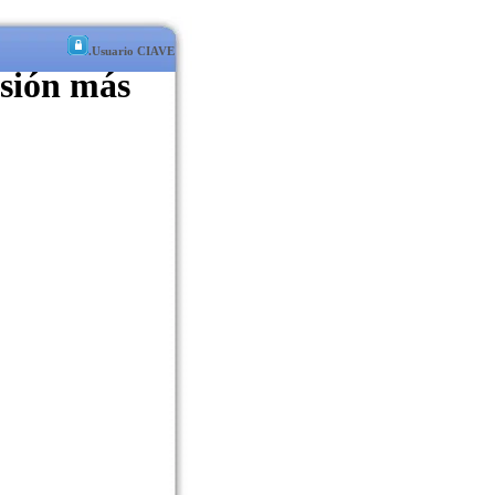
.Usuario CIAVE
rsión más